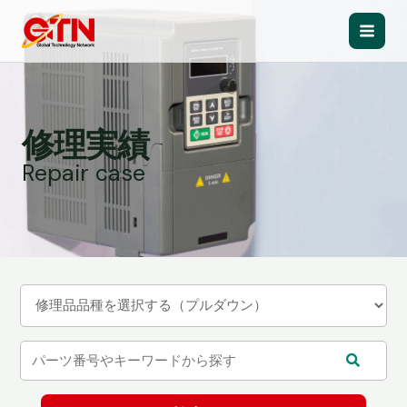
内
容
Main
を
ス
Men
キ
ッ
修理実績
プ
Repair case