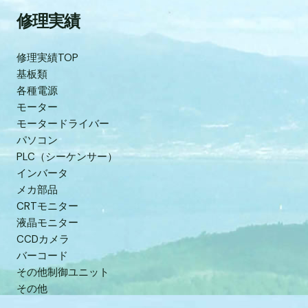
修理実績
修理実績TOP
基板類
各種電源
モーター
モータードライバー
パソコン
PLC（シーケンサー）
インバータ
メカ部品
CRTモニター
液晶モニター
CCDカメラ
バーコード
その他制御ユニット
その他