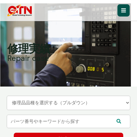
内
容
Main
を
ス
Men
キ
ッ
修理実績
プ
Repair case