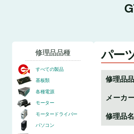
パーツ
修理品品種
すべての製品
修理品
基板類
各種電源
メーカ
モーター
モータードライバー
修理品
パソコン