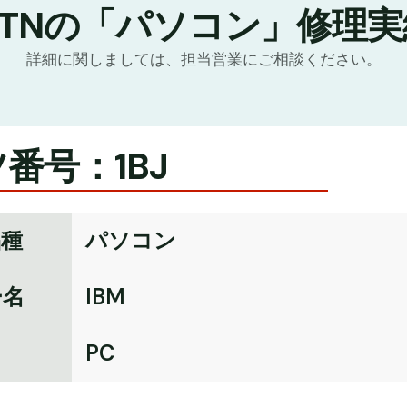
GTNの「パソコン」修理実
詳細に関しましては、担当営業にご相談ください。
番号：1BJ
品種
パソコン
ー名
IBM
名
PC