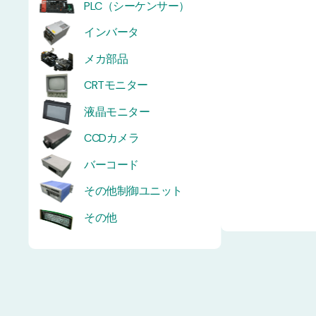
PLC（シーケンサー）
インバータ
メカ部品
CRTモニター
液晶モニター
CCDカメラ
バーコード
その他制御ユニット
その他