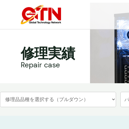
内
容
を
ス
キ
ッ
修理実績
プ
Repair case