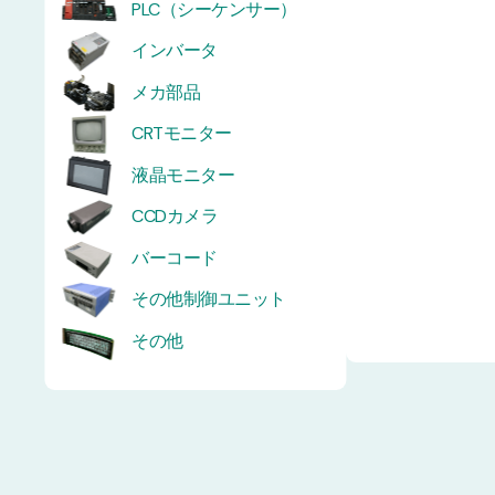
PLC（シーケンサー）
インバータ
メカ部品
CRTモニター
液晶モニター
CCDカメラ
バーコード
その他制御ユニット
その他