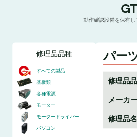
G
動作確認設備を保有し
パーツ番
修理品品種
すべての製品
修理品
基板類
各種電源
メーカ
モーター
モータードライバー
修理品
パソコン