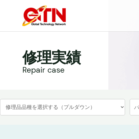
内
容
を
ス
キ
ッ
修理実績
プ
Repair case