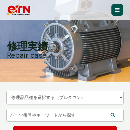
内
容
Main
を
ス
Men
キ
ッ
修理実績
プ
Repair case