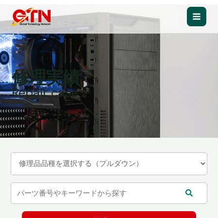
内
容
Main
を
ス
Men
キ
ッ
修理実績
プ
Repair case