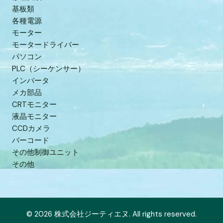
基板類
各種電源
モーター
モータードライバー
パソコン
PLC（シーケンサー）
インバータ
メカ部品
CRTモニター
液晶モニター
CCDカメラ
バーコード
その他制御ユニット
その他
© 2026 株式会社ジーティエヌ. All rights reserved.