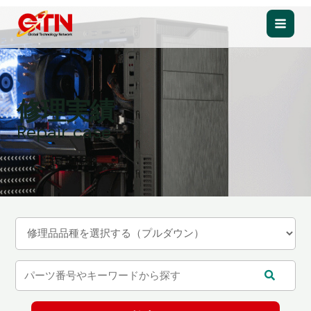
内
容
Main
を
ス
Men
キ
ッ
修理実績
プ
Repair case