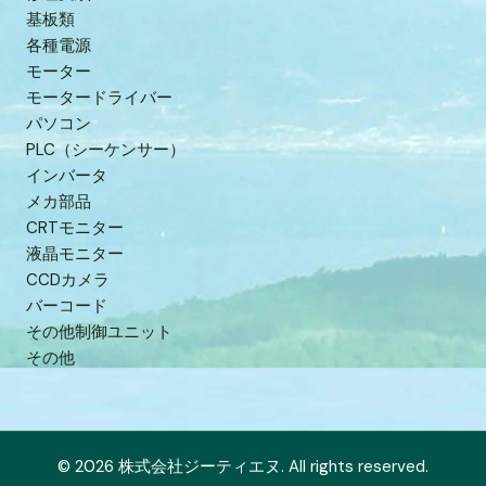
基板類
各種電源
モーター
モータードライバー
パソコン
PLC（シーケンサー）
インバータ
メカ部品
CRTモニター
液晶モニター
CCDカメラ
バーコード
その他制御ユニット
その他
© 2026 株式会社ジーティエヌ. All rights reserved.