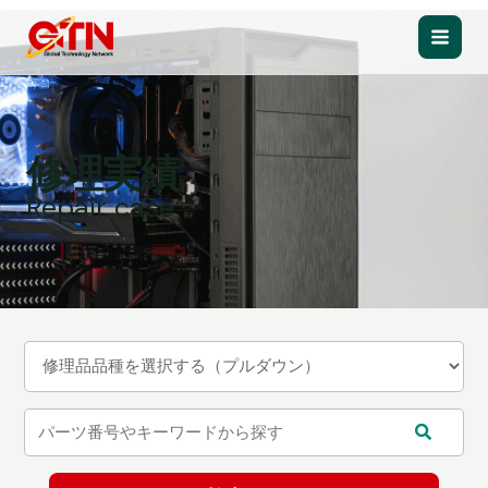
内
容
Main
を
ス
Men
キ
ッ
修理実績
プ
Repair case