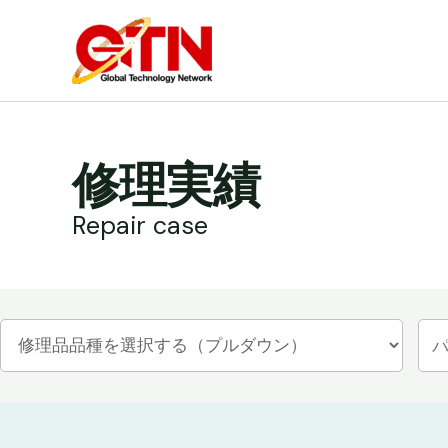
内
容
を
ス
キ
ッ
修理実績
プ
Repair case