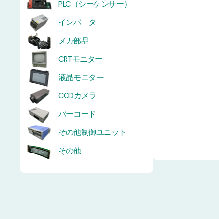
PLC（シーケンサー）
インバータ
メカ部品
CRTモニター
液晶モニター
CCDカメラ
バーコード
その他制御ユニット
その他