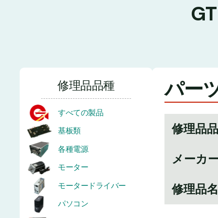
G
パーツ
修理品品種
すべての製品
修理品
基板類
各種電源
メーカ
モーター
モータードライバー
修理品
パソコン