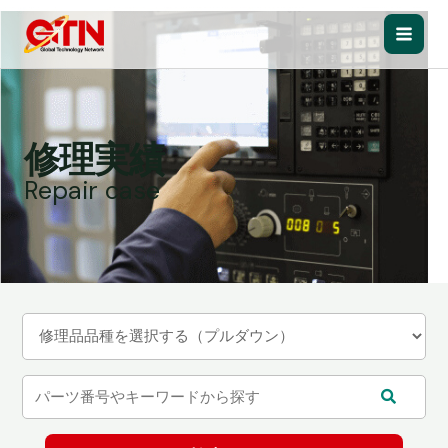
内
容
Main
を
ス
Men
キ
ッ
修理実績
プ
Repair case