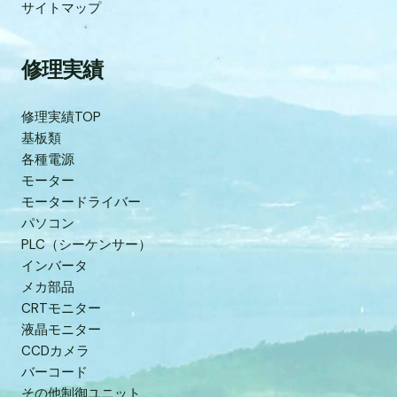
サイトマップ
修理実績
修理実績TOP
基板類
各種電源
モーター
モータードライバー
パソコン
PLC（シーケンサー）
インバータ
メカ部品
CRTモニター
液晶モニター
CCDカメラ
バーコード
その他制御ユニット