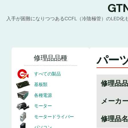
G
入手が困難になりつつあるCCFL（冷陰極管）のLED
パーツ
修理品品種
すべての製品
修理品
基板類
各種電源
メーカ
モーター
モータードライバー
修理品
パソコン