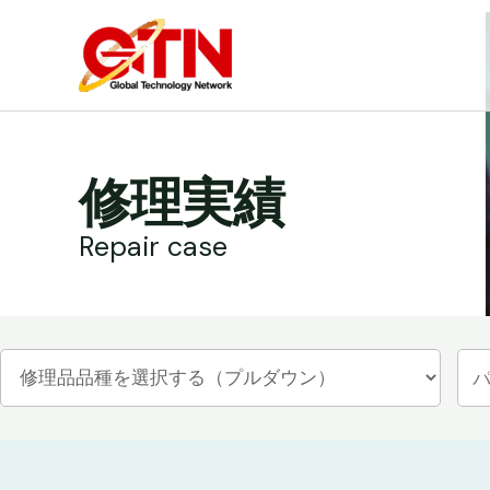
内
容
を
ス
キ
ッ
修理実績
プ
Repair case