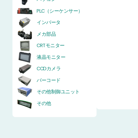
PLC（シーケンサー）
インバータ
メカ部品
CRTモニター
液晶モニター
CCDカメラ
バーコード
その他制御ユニット
その他