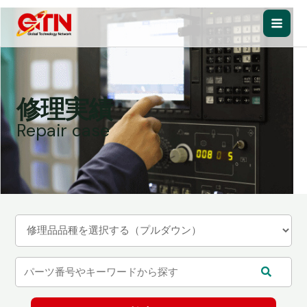
内
容
Main
を
ス
Men
キ
ッ
修理実績
プ
Repair case