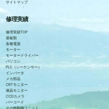
サイトマップ
修理実績
修理実績TOP
基板類
各種電源
モーター
モータードライバー
パソコン
PLC（シーケンサー）
インバータ
メカ部品
CRTモニター
液晶モニター
CCDカメラ
バーコード
その他制御ユニット