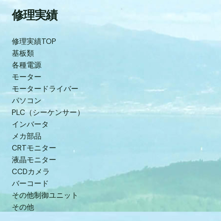
修理実績
修理実績TOP
基板類
各種電源
モーター
モータードライバー
パソコン
PLC（シーケンサー）
インバータ
メカ部品
CRTモニター
液晶モニター
CCDカメラ
バーコード
その他制御ユニット
その他