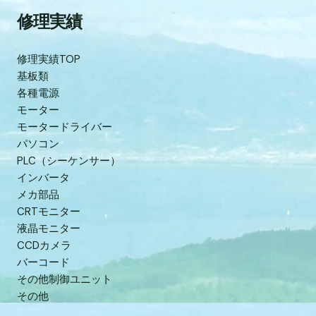
修理実績
修理実績TOP
基板類
各種電源
モーター
モータードライバー
パソコン
PLC（シーケンサー）
インバータ
メカ部品
CRTモニター
液晶モニター
CCDカメラ
バーコード
その他制御ユニット
その他