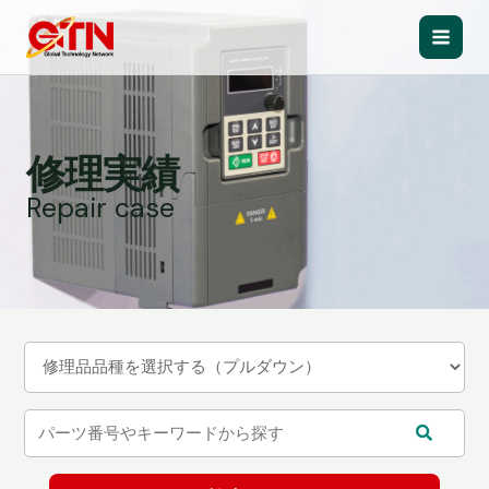
内
容
Main
を
ス
Men
キ
ッ
修理実績
プ
Repair case