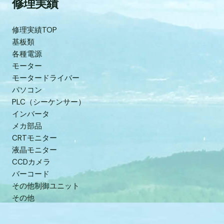
修理実績
修理実績TOP
基板類
各種電源
モーター
モータードライバー
パソコン
PLC（シーケンサー）
インバータ
メカ部品
CRTモニター
液晶モニター
CCDカメラ
バーコード
その他制御ユニット
その他