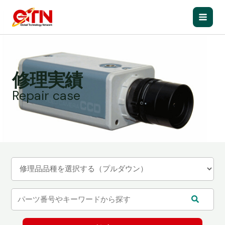
内
容
Main
を
ス
Men
キ
ッ
修理実績
プ
Repair case