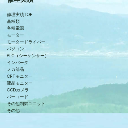
修理実績TOP
基板類
各種電源
モーター
モータードライバー
パソコン
PLC（シーケンサー）
インバータ
メカ部品
CRTモニター
液晶モニター
CCDカメラ
バーコード
その他制御ユニット
その他