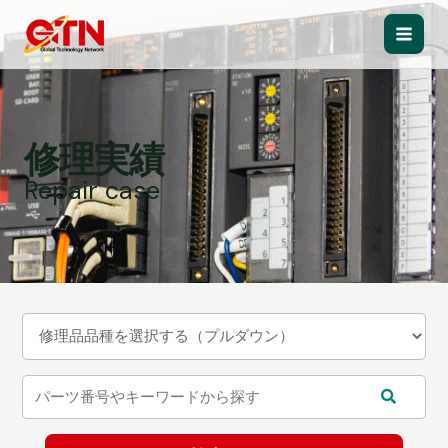
内
容
Main
を
ス
Men
キ
ッ
修理実績
プ
Repair case