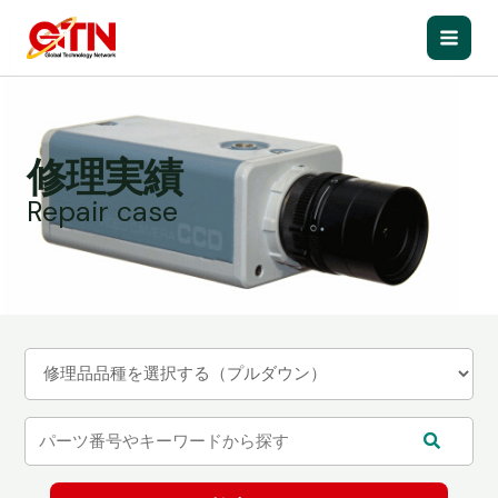
内
容
Main
を
ス
Men
キ
ッ
修理実績
プ
Repair case