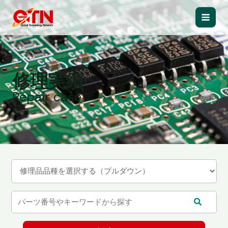
内
容
Main
を
ス
Men
キ
ッ
修理実績
プ
Repair case