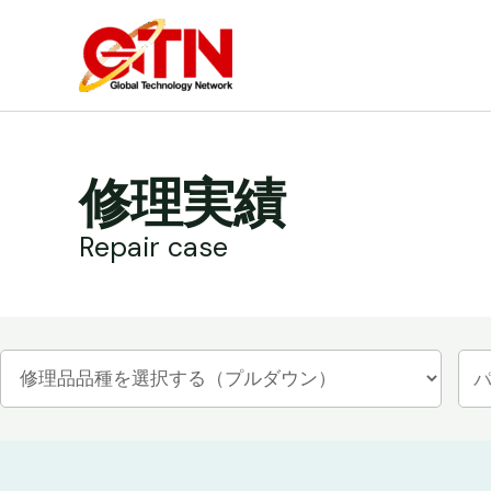
内
容
を
ス
キ
ッ
修理実績
プ
Repair case