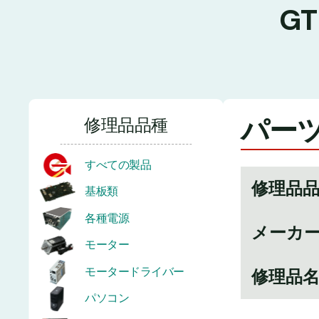
G
パーツ
修理品品種
すべての製品
修理品
基板類
各種電源
メーカ
モーター
モータードライバー
修理品
パソコン