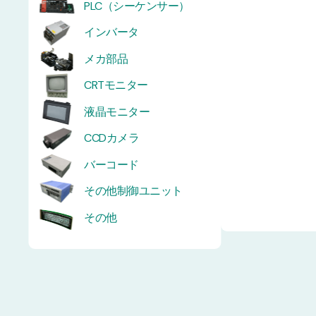
PLC（シーケンサー）
インバータ
メカ部品
CRTモニター
液晶モニター
CCDカメラ
バーコード
その他制御ユニット
その他