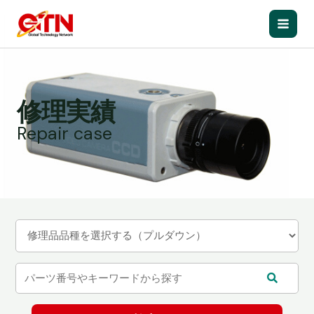
内
容
Main
を
ス
Men
キ
ッ
修理実績
プ
Repair case