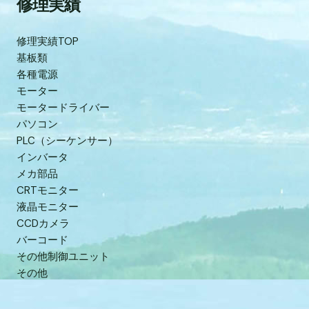
修理実績
修理実績TOP
基板類
各種電源
モーター
モータードライバー
パソコン
PLC（シーケンサー）
インバータ
メカ部品
CRTモニター
液晶モニター
CCDカメラ
バーコード
その他制御ユニット
その他