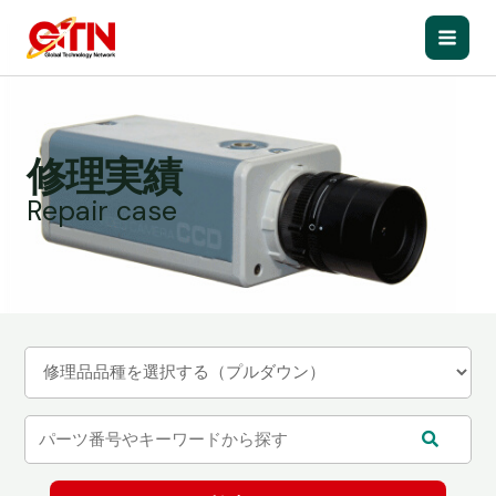
内
容
Main
を
ス
Men
キ
ッ
修理実績
プ
Repair case