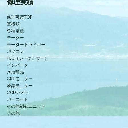
修理実績
修理実績TOP
基板類
各種電源
モーター
モータードライバー
パソコン
PLC（シーケンサー）
インバータ
メカ部品
CRTモニター
液晶モニター
CCDカメラ
バーコード
その他制御ユニット
その他