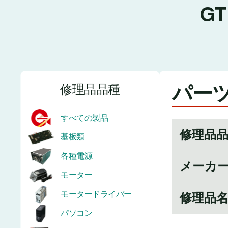
G
パーツ
修理品品種
すべての製品
修理品
基板類
各種電源
メーカ
モーター
モータードライバー
修理品
パソコン