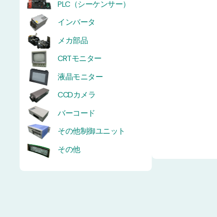
PLC（シーケンサー）
インバータ
メカ部品
CRTモニター
液晶モニター
CCDカメラ
バーコード
その他制御ユニット
その他