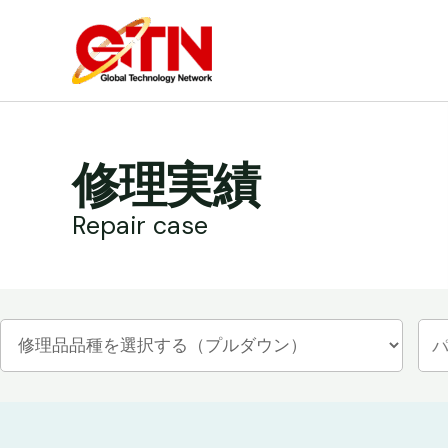
内
容
を
ス
キ
ッ
修理実績
プ
Repair case