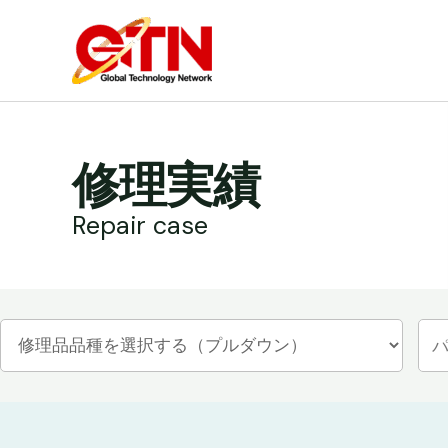
内
容
を
ス
キ
ッ
修理実績
プ
Repair case