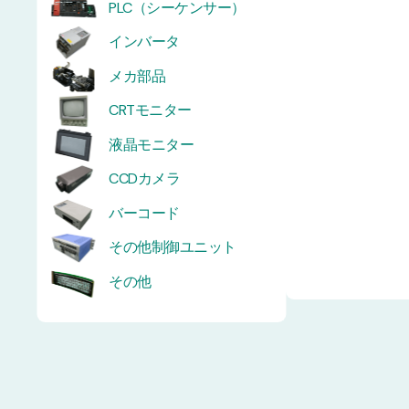
PLC（シーケンサー）
インバータ
メカ部品
CRTモニター
液晶モニター
CCDカメラ
バーコード
その他制御ユニット
その他