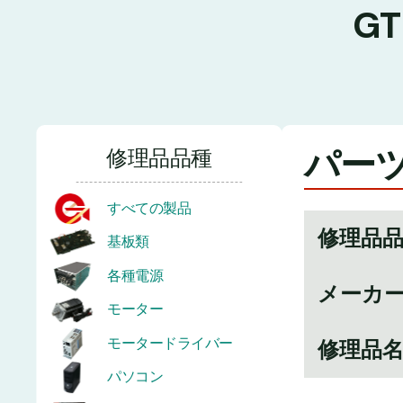
G
パーツ
修理品品種
すべての製品
修理品
基板類
各種電源
メーカ
モーター
モータードライバー
修理品
パソコン