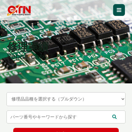
内
容
Main
を
ス
Men
キ
ッ
修理実績
プ
Repair case