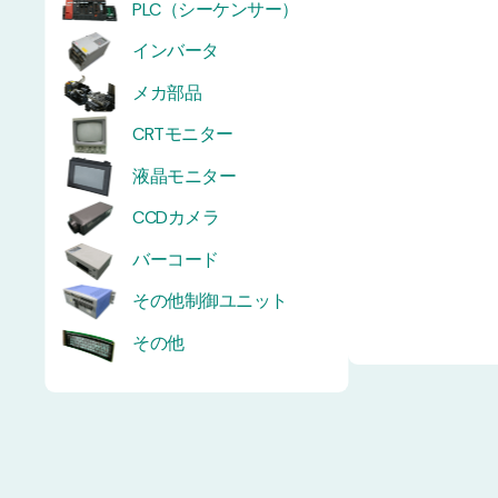
PLC（シーケンサー）
インバータ
メカ部品
CRTモニター
液晶モニター
CCDカメラ
バーコード
その他制御ユニット
その他