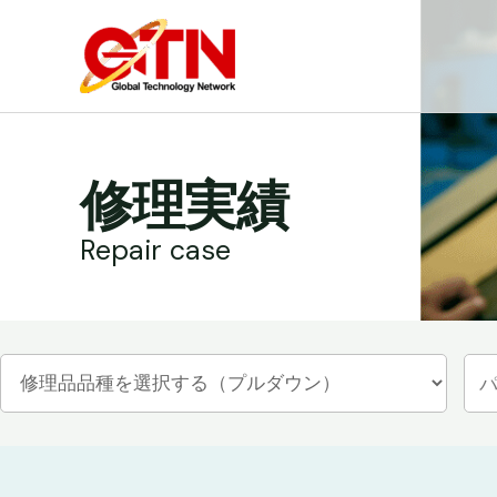
内
容
を
ス
キ
ッ
修理実績
プ
Repair case