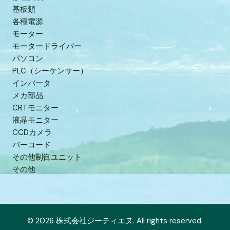
基板類
各種電源
モーター
モータードライバー
パソコン
PLC（シーケンサー）
インバータ
メカ部品
CRTモニター
液晶モニター
CCDカメラ
バーコード
その他制御ユニット
その他
© 2026 株式会社ジーティエヌ. All rights reserved.