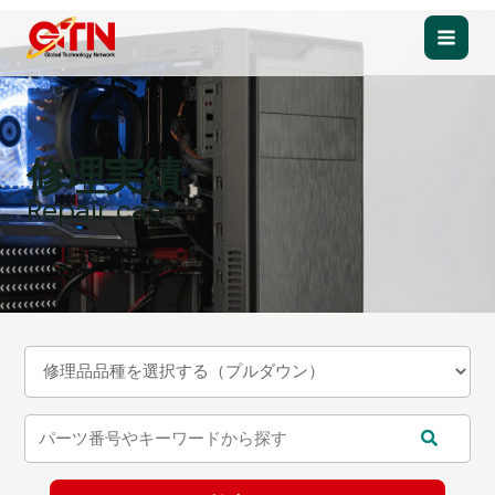
内
容
Main
を
ス
Men
キ
ッ
修理実績
プ
Repair case