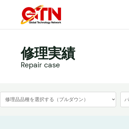
内
容
を
ス
キ
ッ
修理実績
プ
Repair case