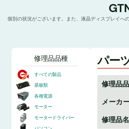
GT
個別の状況がございます。また、液晶ディスプレイへ
パーツ
修理品品種
すべての製品
修理品
基板類
各種電源
メーカ
モーター
モータードライバー
修理品
パソコン