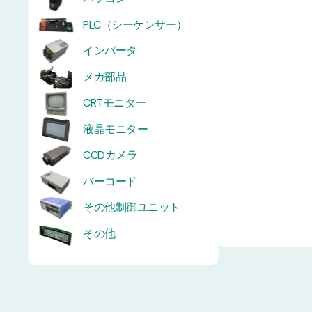
PLC（シーケンサー）
インバータ
メカ部品
CRTモニター
液晶モニター
CCDカメラ
バーコード
その他制御ユニット
その他