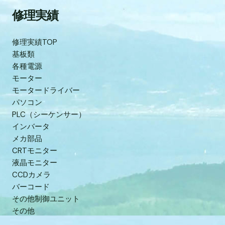
修理実績
修理実績TOP
基板類
各種電源
モーター
モータードライバー
パソコン
PLC（シーケンサー）
インバータ
メカ部品
CRTモニター
液晶モニター
CCDカメラ
バーコード
その他制御ユニット
その他