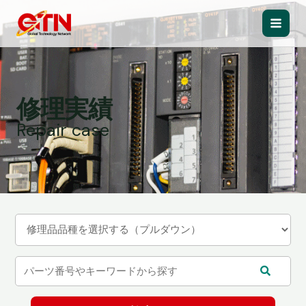
内
容
Main
を
ス
Men
キ
ッ
修理実績
プ
Repair case