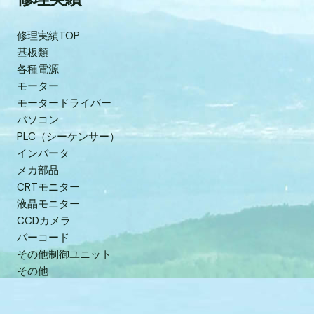
修理実績TOP
基板類
各種電源
モーター
モータードライバー
パソコン
PLC（シーケンサー）
インバータ
メカ部品
CRTモニター
液晶モニター
CCDカメラ
バーコード
その他制御ユニット
その他