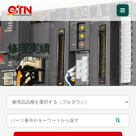
内
容
Main
を
ス
Men
キ
ッ
修理実績
プ
Repair case