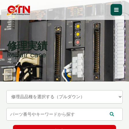
内
容
Main
を
ス
Men
キ
ッ
修理実績
プ
Repair case