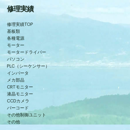
修理実績
修理実績TOP
基板類
各種電源
モーター
モータードライバー
パソコン
PLC（シーケンサー）
インバータ
メカ部品
CRTモニター
液晶モニター
CCDカメラ
バーコード
その他制御ユニット
その他