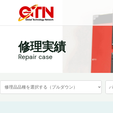
内
容
を
ス
キ
ッ
修理実績
プ
Repair case