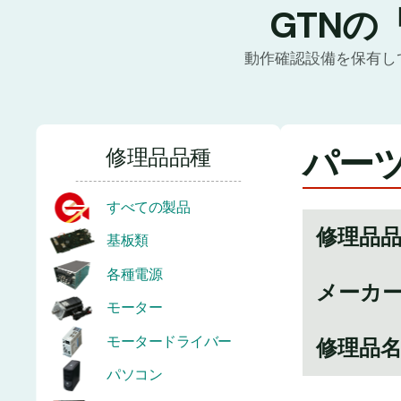
GTNの
動作確認設備を保有し
パーツ番
修理品品種
すべての製品
修理品
基板類
各種電源
メーカ
モーター
モータードライバー
修理品
パソコン