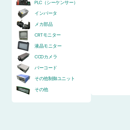
PLC（シーケンサー）
インバータ
メカ部品
CRTモニター
液晶モニター
CCDカメラ
バーコード
その他制御ユニット
その他