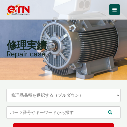
内
容
Main
を
ス
Men
キ
ッ
修理実績
プ
Repair case