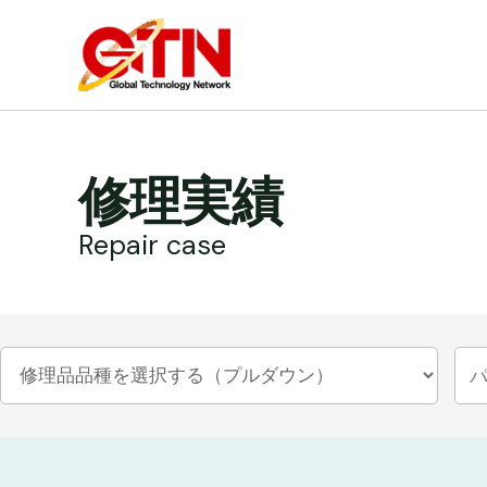
内
容
を
ス
キ
ッ
修理実績
プ
Repair case