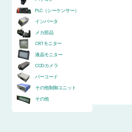
PLC（シーケンサー）
インバータ
メカ部品
CRTモニター
液晶モニター
CCDカメラ
バーコード
その他制御ユニット
その他