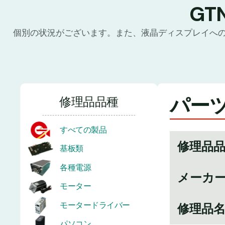
GT
個別の状況がございます。また、液晶ディスプレイへ
パーツ
修理品品種
すべての製品
修理品
基板類
各種電源
メーカ
モーター
モータードライバー
修理品
パソコン