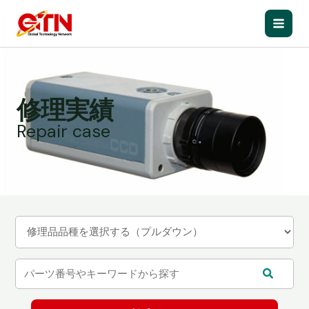
内
容
Main
を
ス
Men
キ
ッ
修理実績
プ
Repair case