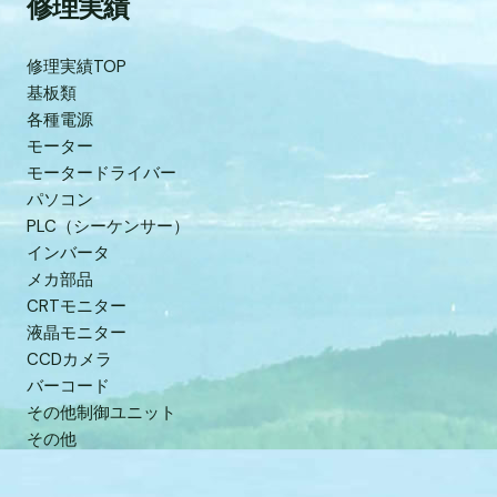
修理実績
修理実績TOP
基板類
各種電源
モーター
モータードライバー
パソコン
PLC（シーケンサー）
インバータ
メカ部品
CRTモニター
液晶モニター
CCDカメラ
バーコード
その他制御ユニット
その他