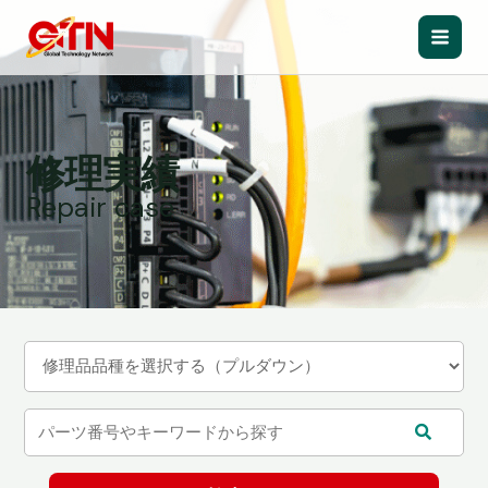
内
容
Main
を
ス
Men
キ
ッ
修理実績
プ
Repair case