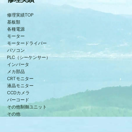
修理実績TOP
基板類
各種電源
モーター
モータードライバー
パソコン
PLC（シーケンサー）
インバータ
メカ部品
CRTモニター
液晶モニター
CCDカメラ
バーコード
その他制御ユニット
その他