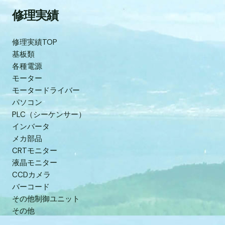
修理実績
修理実績TOP
基板類
各種電源
モーター
モータードライバー
パソコン
PLC（シーケンサー）
インバータ
メカ部品
CRTモニター
液晶モニター
CCDカメラ
バーコード
その他制御ユニット
その他