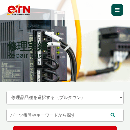
内
容
Main
を
ス
Men
キ
ッ
修理実績
プ
Repair case