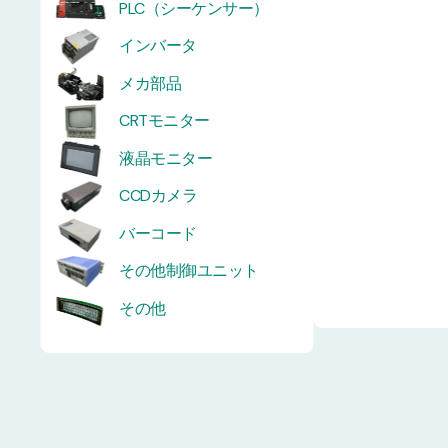
PLC（シーケンサー）
インバータ
メカ部品
CRTモニター
液晶モニター
CCDカメラ
バーコード
その他制御ユニット
その他