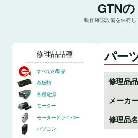
GTN
動作確認設備を保有し
パーツ
修理品品種
すべての製品
修理品
基板類
各種電源
メーカ
モーター
モータードライバー
修理品
パソコン