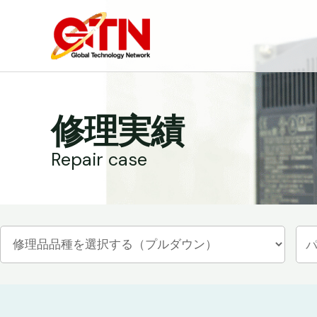
内
容
を
ス
キ
ッ
修理実績
プ
Repair case