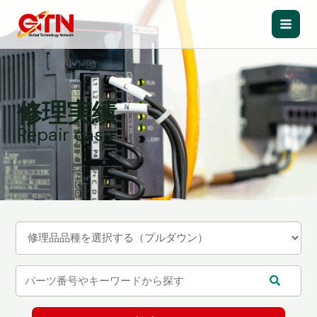
内
容
Main
を
ス
Men
キ
ッ
修理実績
プ
Repair case