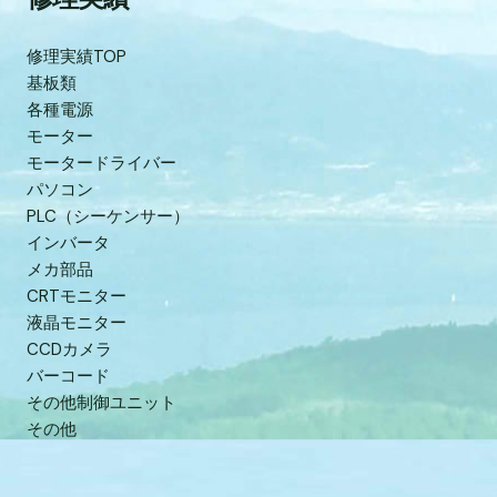
修理実績TOP
基板類
各種電源
モーター
モータードライバー
パソコン
PLC（シーケンサー）
インバータ
メカ部品
CRTモニター
液晶モニター
CCDカメラ
バーコード
その他制御ユニット
その他