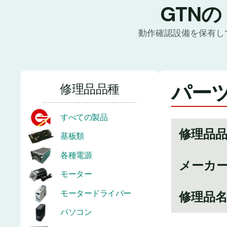
GTN
動作確認設備を保有し
パーツ番
修理品品種
すべての製品
修理品
基板類
各種電源
メーカ
モーター
モータードライバー
修理品
パソコン