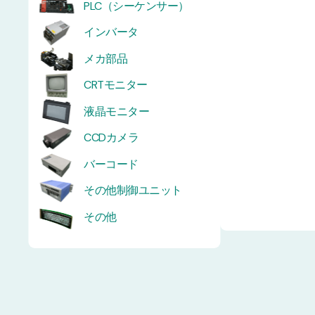
PLC（シーケンサー）
インバータ
メカ部品
CRTモニター
液晶モニター
CCDカメラ
バーコード
その他制御ユニット
その他