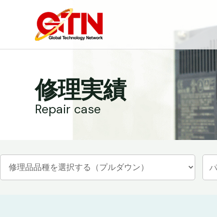
内
容
を
ス
キ
ッ
修理実績
プ
Repair case