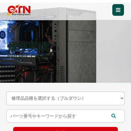
内
容
Main
を
ス
Men
キ
ッ
修理実績
プ
Repair case