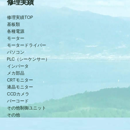
修理実績
修理実績TOP
基板類
各種電源
モーター
モータードライバー
パソコン
PLC（シーケンサー）
インバータ
メカ部品
CRTモニター
液晶モニター
CCDカメラ
バーコード
その他制御ユニット
その他