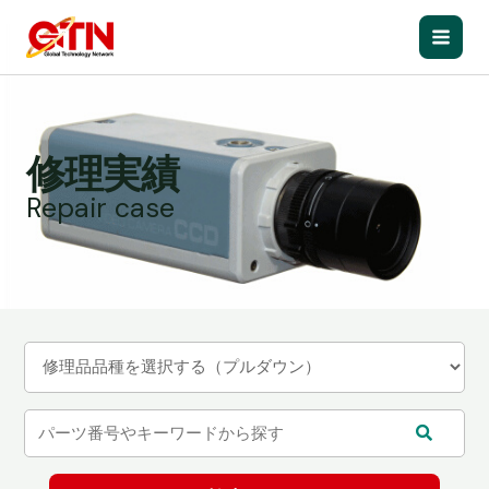
内
容
Main
を
ス
Men
キ
ッ
修理実績
プ
Repair case