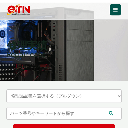
内
容
Main
を
ス
Men
キ
ッ
修理実績
プ
Repair case