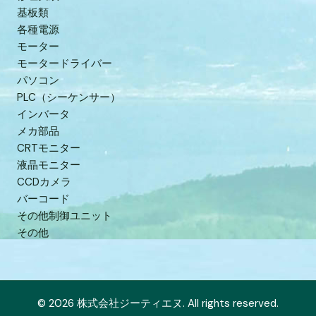
基板類
各種電源
モーター
モータードライバー
パソコン
PLC（シーケンサー）
インバータ
メカ部品
CRTモニター
液晶モニター
CCDカメラ
バーコード
その他制御ユニット
その他
© 2026 株式会社ジーティエヌ. All rights reserved.