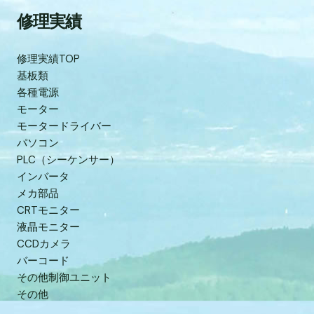
修理実績
修理実績TOP
基板類
各種電源
モーター
モータードライバー
パソコン
PLC（シーケンサー）
インバータ
メカ部品
CRTモニター
液晶モニター
CCDカメラ
バーコード
その他制御ユニット
その他