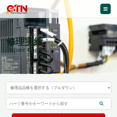
内
容
Main
を
ス
Men
キ
ッ
修理実績
プ
Repair case