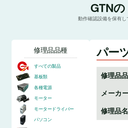
GTN
動作確認設備を保有し
パーツ番
修理品品種
すべての製品
修理品
基板類
各種電源
メーカ
モーター
モータードライバー
修理品
パソコン