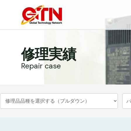
内
容
を
ス
キ
ッ
修理実績
プ
Repair case