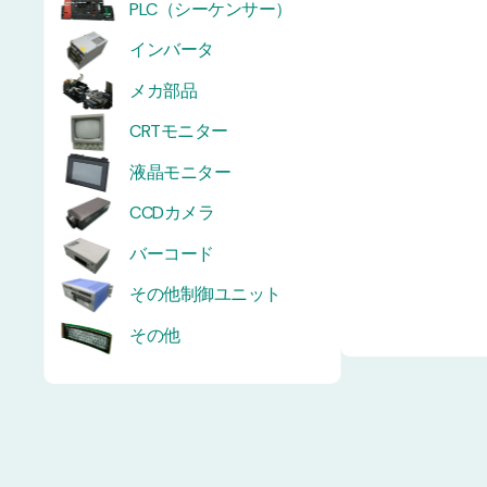
PLC（シーケンサー）
インバータ
メカ部品
CRTモニター
液晶モニター
CCDカメラ
バーコード
その他制御ユニット
その他