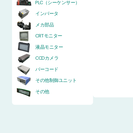
PLC（シーケンサー）
インバータ
メカ部品
CRTモニター
液晶モニター
CCDカメラ
バーコード
その他制御ユニット
その他