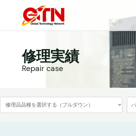
内
容
を
ス
キ
ッ
修理実績
プ
Repair case