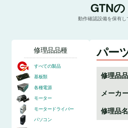
GTN
動作確認設備を保有し
パーツ
修理品品種
すべての製品
修理品
基板類
各種電源
メーカ
モーター
モータードライバー
修理品
パソコン