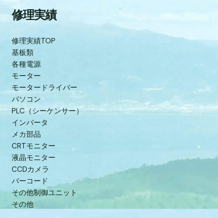
修理実績
修理実績TOP
基板類
各種電源
モーター
モータードライバー
パソコン
PLC（シーケンサー）
インバータ
メカ部品
CRTモニター
液晶モニター
CCDカメラ
バーコード
その他制御ユニット
その他