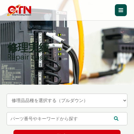
内
容
Main
を
ス
Men
キ
ッ
修理実績
プ
Repair case