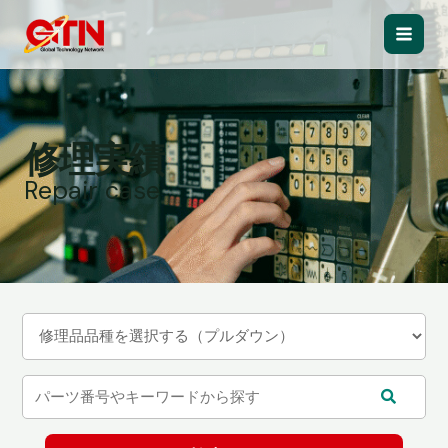
内
容
Main
を
ス
Men
キ
ッ
修理実績
プ
Repair case