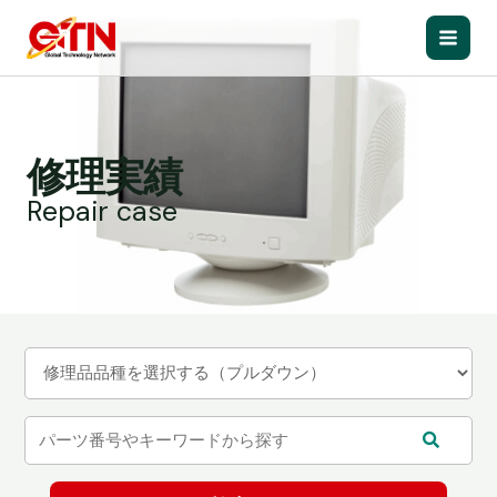
内
容
Main
を
ス
Men
キ
ッ
修理実績
プ
Repair case