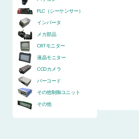
PLC（シーケンサー）
インバータ
メカ部品
CRTモニター
液晶モニター
CCDカメラ
バーコード
その他制御ユニット
その他