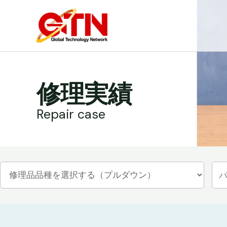
内
容
を
ス
キ
ッ
修理実績
プ
Repair case