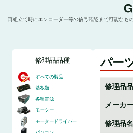
再組立て時にエンコーダー等の信号確認まで可能なも
パーツ番
修理品品種
すべての製品
修理品
基板類
各種電源
メーカ
モーター
モータードライバー
修理品
パソコン