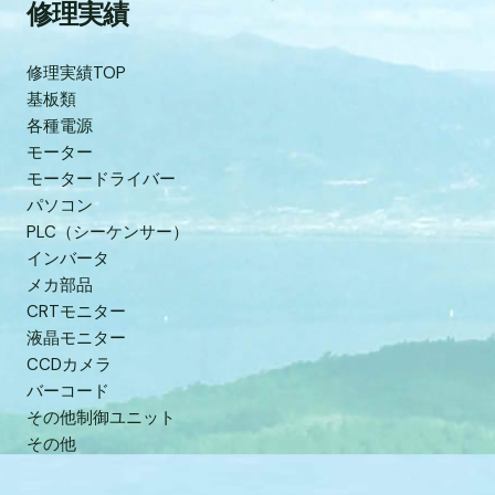
修理実績
修理実績TOP
基板類
各種電源
モーター
モータードライバー
パソコン
PLC（シーケンサー）
インバータ
メカ部品
CRTモニター
液晶モニター
CCDカメラ
バーコード
その他制御ユニット
その他