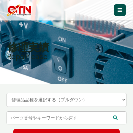
内
容
Main
を
ス
Men
キ
ッ
修理実績
プ
Repair case